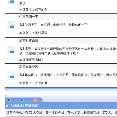
述说...
本版版主：想飞的鱼
忙里偷闲一下
学习累了，来这吧，瞧瞧笑话，轻松休闲一下！
本版版主：搁浅星鱼
海西时事论坛
省委、省政府提出建设海峡西岸经济区的伟大构想，八闽大地涌现
事，大家在此就每个新人新事做些讨论吧！
本版面还没有版主
图片娱乐专区
搞笑图片，游戏图片，艺术图片，恶作剧图片，美女图片，网友图片...
本版版主：人生如梦
在线统计 [
详细列表
]
目前论坛总共有
70
人在线，其中
0
位会员，
70
位游客，最高峰在线：
575
人。 发生