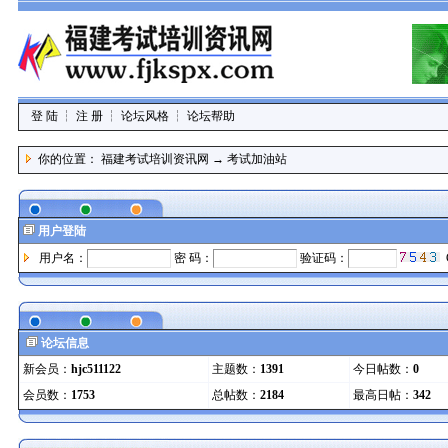
登 陆
┆
注 册
┆
论坛风格
┆
论坛帮助
你的位置：
福建考试培训资讯网
→
考试加油站
用户登陆
用户名：
密 码：
验证码：
C
论坛信息
新会员：
hjc511122
主题数：
1391
今日帖数：
0
会员数：
1753
总帖数：
2184
最高日帖：
342