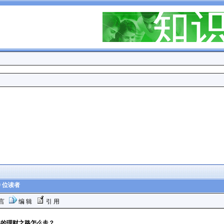
9 位读者
言
编 辑
引 用
0年的理财之路怎么走？