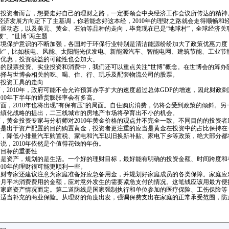
资者而言，想要走好自己的理财之路，一定要领会中央经济工作会议所传达的精神。“稳
经济发展方向定下了主基调，你若能念好这本经，2010年的理财之路就会走得顺畅
展动态，以及美元、黄金、石油等品种的走向，毕竟现在已是“地球村”，全球经济关
”、“世博”两主题
保护意识的不断加强，各国对于环保行业特别是清洁能源纷纷加大了政策优惠力度，
业”，比如核电、风能、太阳能光伏发电、新能源汽车、智能电网、建筑节能、工业
际优惠，投资获益的可能性也会加大。
年的股票投资、实业投资和消费中，我们还可以重点关注“世博”概念。在世博会的筹办
选择与世博会相关的吃、喝、住、行、玩乐及配套物流公司的股票。
投资工具的走向
2010年，政府可能不会允许预算赤字扩大的速度超过总体GDP的增速，因此财政刺
010年下半年的通货膨胀率会有多高。
，2010年也将出现“有保有压”的局面。自住购房消费，仍将会受到政策的倾斜。
城镇化战略的提出，二三线城市的房地产市场将孕育出不小的机会。
黄金投资专家与分析师对2010年黄金价格的观点并不完全一致。不同目的的投资
果是出于资产配置的目的购置黄金，投资者更注重的应当是黄金在投资中的占比保持在
降低小排量汽车购置税、家电和汽车以旧换新补贴、家电下乡等政策，绝大部分都将
说，2010年依然是个值得花钱的年份。
目标的重要性
是资产，规划的是生活。一个好的理财目标，最好能有明确的投资金额、时间跨度和
010年的理财很可能更顺利一些。
财专家还建议注意为家庭准备好应急备用金，并规划好家庭成员的各类保障。家庭应
个月平均消费费用的金额，应对意外发生的需要紧急支付的情况。这笔钱应该用最方
家庭资产情况而定。第二道防线是国家强制执行和单位参加的医疗保险、工伤保险等，
是适当补充的商业保险。从理财的角度出发，强调保费支出在家庭的正常承受范围，防