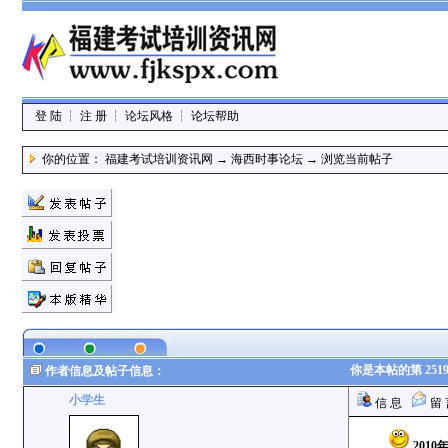
登 陆
┆
注 册
┆
论坛风格
┆
论坛帮助
你的位置：
福建考试培训资讯网
→
海西时事论坛
→
浏览当前帖子
你是本帖的第 251
作者信息及帖子信息：
小学生
信 息
留 
201