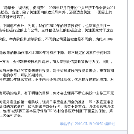
增长、调结构、促消费”，2009年12月召开的中央经济工作会议为201
和轻松些。当然，除了关注国内的政策导向外，还要适当关注一下国际上的
联度越来越高了。
中国也不例外。为此，我们在2010年的股票投资中，也应重点关注一
节能等低碳行业的上市公司。选择估值较低的低碳企业，关注国家对于这些
阶段、举办阶段和后续阶段，不同的公司受益程度是不同的，为此2010年
激政策的推动作用相比2009年将有所下降。最不确定的因素在于何时加
另一方面，会抑制投资投机性购房，加大差别化信贷政策执行力度。同时，
者应当根据自己的节奏来进行投资。对于短线波段的投资者来说，重在短期
一定的水平，可以长期持有。
在2010年继续实施，不少内容还将继续深化，优惠幅度也有所增加。对
有明确的结果。有了明确的目标，你才会去懂得不断在实践中去修正和完
对意外发生的第一道防线，强调日常应急备用金的准备，即：家庭宜准备
便提取的方式储存，如活期账户或银行卡，收益不是重点。具体金额视具体
包括“城镇职工基本医疗保险”和“农村合作医疗制度”下覆盖的保险。第
止欠保和过保。
该帖子在 2010-05-19 0:00:52 编辑过