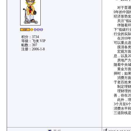
对于普通投
0年的中国
经济形势发
关注“低碳
伴随着环境
下“低碳行
行业的实
积分：3734
在2010
等级：飞侠 VIP
可以重点
帖数：397
摸清各类
注册：2006-1-8
宏观方面，
息，以及2
房地产方面
随着中央
黄金方面，
择时；如
消费方面，
于老百姓来
制定理财
理财理的
善，你在2
此外，理
3个月至6
消费水平和
三道防线