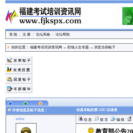
登 陆
┆
注 册
┆
论坛风格
┆
论坛帮助
你的位置：
福建考试培训资讯网
→
职场人生专题
→
浏览当前帖子
你是本帖的第 3205 位读者
作者信息及帖子信息：
nokia
信 息
留 言
编 辑
教育部公告2