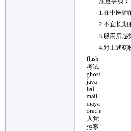
注意事项：
1.在中医师
2.不宜长期
3.服用后感
4.对上述药
flash
考试
ghost
java
led
mail
maya
oracle
入党
热泵