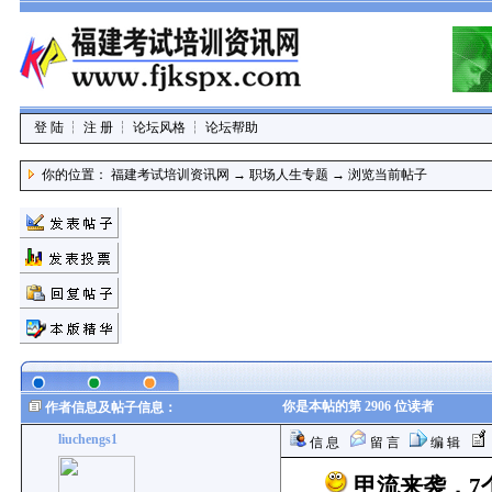
登 陆
┆
注 册
┆
论坛风格
┆
论坛帮助
你的位置：
福建考试培训资讯网
→
职场人生专题
→
浏览当前帖子
你是本帖的第 2906 位读者
作者信息及帖子信息：
liuchengs1
信 息
留 言
编 辑
甲流来袭，7