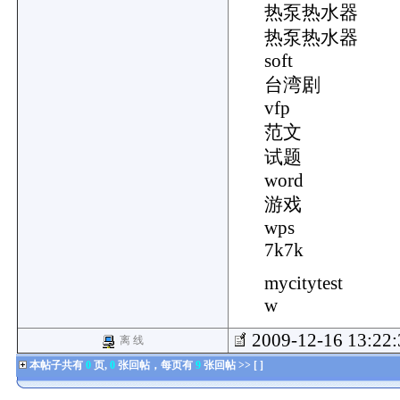
热泵热水器
热泵热水器
soft
台湾剧
vfp
范文
试题
word
游戏
wps
7k7k
mycitytest
w
2009-12-16 13:22
离 线
本帖子共有
0
页,
0
张回帖，每页有
9
张回帖 >> [ ]