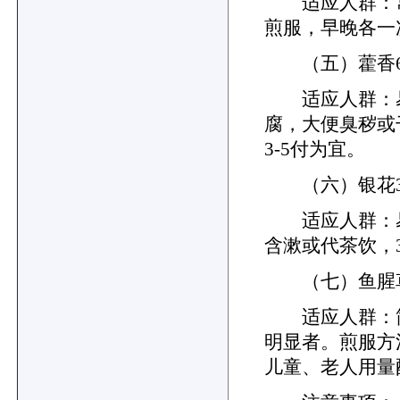
适应人群：常
煎服，早晚各一
（五）藿香6g、
适应人群：易夹
腐，大便臭秽或
3-5付为宜。
（六）银花3g
适应人群：易
含漱或代茶饮，3
（七）鱼腥草5g
适应人群：
明显者。煎服方
儿童、老人用量