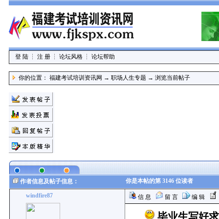
登 陆
┆
注 册
┆
论坛风格
┆
论坛帮助
你的位置：
福建考试培训资讯网
→
职场人生专题
→
浏览当前帖子
你是本帖的第 3146 位读者
作者信息及帖子信息：
windfire87
信 息
留 言
编 辑
毕业生写好求