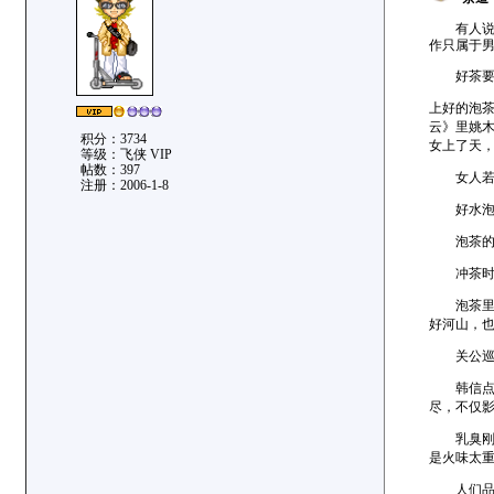
有人说：
作只属于
好茶要
上好的泡
云》里姚
积分：3734
女上了天
等级：飞侠 VIP
帖数：397
女人若水
注册：2006-1-8
好水泡好
泡茶的首
冲茶时要
泡茶里有
好河山，
关公巡城
韩信点兵
尽，不仅
乳臭刚退
是火味太
人们品茶