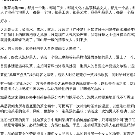
泡茶与泡mm，都是一个泡，都是工夫，都是文化；品茶和品女人，都是一个品，都是
男人？泡茶与泡男人，都是一个泡，都是工夫，都是艺术；品茶和品男人，都是一个品
好水，
茶之水是天水，如雨水、雪水，露水。没读过《红楼梦》不知道妙玉用隔年雨水和多年
木兰用荷叶上的露珠泡茶之风雅，只是现在大气污染严重，我等好茶之士也只得退而求
，就是化成蝴蝶飞走了，而山泉一般的清澈女人，则不少。
，男人若茶，这茶样的男人自然得由女人来泡了。
茶，好女人泡好男人。倘若一个徐志摩那等花茶样浪漫而多情的男人，遇上了一个只
要步骤是温杯洗茶，这招叫若琛出浴春风拂面；泡男人的首要之举要温文尔雅，适
使“凤凰三点头”以示对客之恭敬，泡男人时切记莞尔一笑以示欣赏，同时给对方也
一招叫“游山玩水”，方法是将茶壶之底在茶盘边缘旋转一圈，以括去壶底之水，防
也要是图片之上饱览祖国风光，以此考验他的学识，品味他的品位；
是依次来回往各杯中斟茶使茶汤分布均匀以示公允，泡男人时要遍地开花不可恩宠一
是要倾出所有壶底里的茶之精华，可提高下一次冲泡时茶水的温度，以便泡出新鲜的
影响此泡茶汤的色泽、风味，更影响下一泡茶汤的品味；倘若这一次泡男人不成功，必
初出江湖的男子，犹如茶女手中刚刚采摘下来的鲜嫩的茶叶，只等着那个叫“妻子”的
重，就是青涩味浓，必稍加藏之，方能出佳品。于是，这初成茶形的男人在婚姻里稍加
，品的是茶女的劳动成果；我们女人品男人，品的则是另一个女人的功劳。有言证