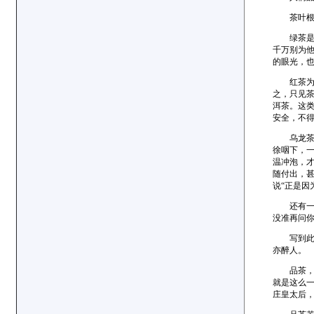
茶叶根据
绿茶是不
千万别为
的眼光，
红茶为全
之，只见
洱茶。这
安全，不
乌龙茶为
徐咽下，
温冲泡，
随付出，甚
说“正是因
还有一种
没准再问
写到此，
亦醉人。
品茶，就
就是这么
庄皇太后，