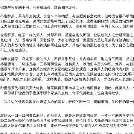
发酵程度的不同，可分成绿茶、红茶和乌龙茶。
发酵茶，具有外形美观、富含ＶＣ等物质，有减肥美容之功效，但终因含量不够而内
他们头上的油光可鉴、说话的文质彬彬而忘了自己的形。这类茶的典型代表是西湖龙井
也无力留住自己心爱的女人，泡上这样的的男人，唯有替他忧伤，等同于玩火，因为除
发酵茶。红茶一样的男人，外形不羁，甚至会蓬头垢面，让以貌取人之士避而远之。
茶色红润，入口香糯软滑，回甘醇厚，大有初吻之感，更重要的是红茶兼具保健功能，
类男人的典型代表为曾志伟饰演的黑社会老大。其貌不扬的黑社会老大，为了自己心爱
得不让人唏嘘感叹。
半发酵茶。乌龙茶一般的男人，不仅外形甚佳，且内涵丰富，泡之香气四溢，品之回
一杯清肠胃，二杯涤凡尘，三杯可得道矣！这类男人，以他们丰富的学识、修养，与智
才能尽享其中乐趣。这类茶的经典代表是福建安溪铁观音；这类男人的经典代表则为《
至不惜抛弃荣华富贵。当大长今对他因自己而失去官职无限销魂的轻问“真的没关系
为是你，所以才真的没关系。”这样执著、豁达与深情隽永的男人，才值得女人永远的
贵族茶为福建武夷大红袍，该茶因得皇帝御裳之大红袍而得名，因此，此类男人，也
你一声你敲打键盘的手指属于哪个家族的血统，你不气得吐血，也会傻得吐饭。
我手边的铁观音散发出蛊惑人心的清香，轻轻的啜一口，醍醐灌顶，又轻轻的啜一口
这么一口一口的啜饮而品。而品男人，则是用你欣赏的目光，一寸一寸的去享受他们
一顾二顾连三顾的巧笑倩兮吗？虽没有倾城倾国，但也倾得大名鼎鼎的唐泊虎甘愿卖身
品得人家多尔滚连江山都不要、要站在一旁守护她“站在万人中央享受那万丈荣光”