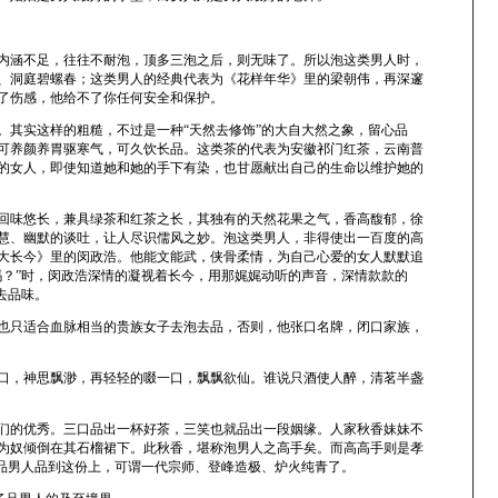
涵不足，往往不耐泡，顶多三泡之后，则无味了。所以泡这类男人时，
、洞庭碧螺春；这类男人的经典代表为《花样年华》里的梁朝伟，再深邃
了伤感，他给不了你任何安全和保护。
其实这样的粗糙，不过是一种“天然去修饰”的大自大然之象，留心品
可养颜养胃驱寒气，可久饮长品。这类茶的代表为安徽祁门红茶，云南普
的女人，即使知道她和她的手下有染，也甘愿献出自己的生命以维护她的
味悠长，兼具绿茶和红茶之长，其独有的天然花果之气，香高馥郁，徐
慧、幽默的谈吐，让人尽识儒风之妙。泡这类男人，非得使出一百度的高
大长今》里的闵政浩。他能文能武，侠骨柔情，为自己心爱的女人默默追
吗？”时，闵政浩深情的凝视着长今，用那娓娓动听的声音，深情款款的
去品味。
只适合血脉相当的贵族女子去泡去品，否则，他张口名牌，闭口家族，
，神思飘渺，再轻轻的啜一口，飘飘欲仙。谁说只酒使人醉，清茗半盏
的优秀。三口品出一杯好茶，三笑也就品出一段姻缘。人家秋香妹妹不
为奴倾倒在其石榴裙下。此秋香，堪称泡男人之高手矣。而高高手则是孝
，品男人品到这份上，可谓一代宗师、登峰造极、炉火纯青了。