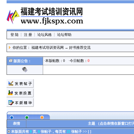
登 陆
┆
注 册
┆
论坛风格
┆
论坛帮助
你的位置：
福建考试培训资讯网
→
好书推荐交流
·本版帖数：0 ·今日帖数：
0
版面公告：
表情
主题 （点击表情在新窗口打
本版面共有
0
页,
0
张帖子，每页有
25
张帖子 >> [ ]