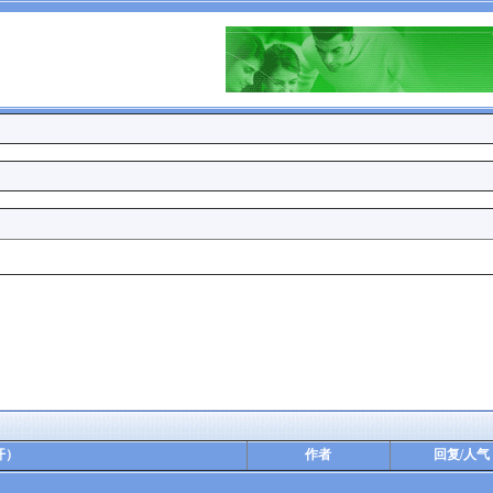
开）
作者
回复/人气