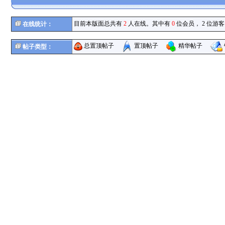
目前本版面总共有
2
人在线。其中有
0
位会员， 2 位游客
在线统计：
总置顶帖子
置顶帖子
精华帖子
帖子类型：