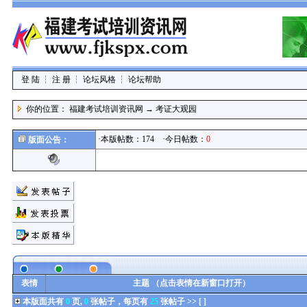
登 陆
┆
注 册
┆
论坛风格
┆
论坛帮助
你的位置：
福建考试培训资讯网
→
考证大观园
·本版帖数：174 ·今日帖数：
0
版面公告：
表情
主题 （点击表情在新窗口打开）
本版面共有
0
页,
0
张帖子，每页有
25
张帖子 >> [ ]