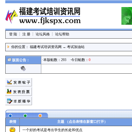
登 陆
┆
注 册
┆
论坛风格
┆
论坛帮助
你的位置：
福建考试培训资讯网
→
考试加油站
·本版帖数：293 ·今日帖数：
0
版面公告：
表情
主题 （点击表情在新窗口打开）
一个好的考试是考出学生的长处和优点