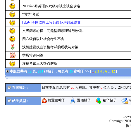
2006年6月英语四六级考试应试全攻略...
“两学”考试
[原创]全国监理工程师岗位培训班结业...
六级阅读心得：问题型阅读理解与改错...
四六级何以让社会考生不舍
浅析建设执业资格考试的现状与对策
学历常识问答
注税考试三大热点解析
本版面共有
12
页,
293
张帖子，每页有
25
张帖子 >> [
1
2
3
4
5
6
...
12
]
目前本版面总共有
26
人在线。其中有
0
位会员， 26 位游
在线统计：
总置顶帖子
置顶帖子
精华帖子
帖子类型：
Powe
Copyright 2001
执行