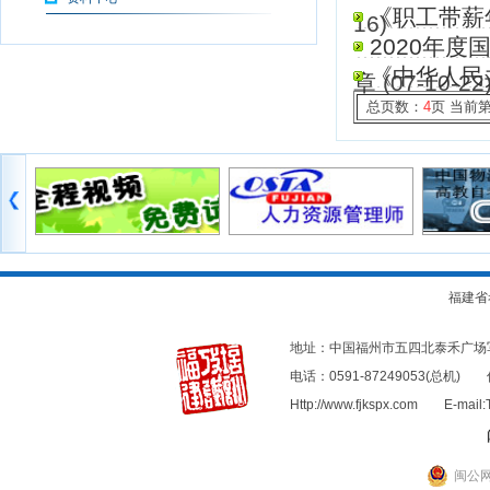
《职工带薪
16)
2020年
《中华人民
章
(07-10-22
总页数：
4
页 当前
福建省
地址：中国福州市五四北泰禾广
电话：0591-87249053(总机
Http://www.fjkspx.com E-mail
闽公网安