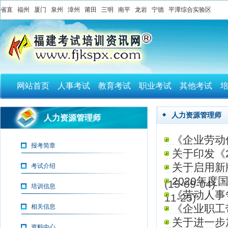
省直
福州
厦门
泉州
漳州
莆田
三明
南平
龙岩
宁德
平潭综合实验区
网站首页
人事考试
教育考试
职业考试
其他考试
人力资源管理师
人力资源管理师
《企业劳动
报考简章
关于印发《
关于启用新
考试介绍
2020年
(15-09-04)
培训信息
《劳动人事
11-25)
《企业职工
相关信息
关于进一步
资料中心